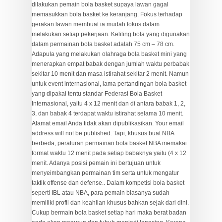
dilakukan pemain bola basket supaya lawan gagal
memasukkan bola basket ke keranjang. Fokus terhadap
gerakan lawan membuat ia mudah fokus dalam
melakukan setiap pekerjaan. Keliling bola yang digunakan
dalam permainan bola basket adalah 75 cm – 78 cm.
Adapula yang melakukan olahraga bola basket mini yang
menerapkan empat babak dengan jumlah waktu perbabak
sekitar 10 menit dan masa istirahat sekitar 2 menit. Namun
untuk event internasional, lama pertandingan bola basket
yang dipakai tentu standar Federasi Bola Basket
Internasional, yaitu 4 x 12 menit dan di antara babak 1, 2,
3, dan babak 4 terdapat waktu istirahat selama 10 menit.
Alamat email Anda tidak akan dipublikasikan. Your email
address will not be published. Tapi, khusus buat NBA
berbeda, peraturan permainan bola basket NBA memakai
format waktu 12 menit pada setiap babaknya yaitu (4 x 12
menit. Adanya posisi pemain ini bertujuan untuk
menyeimbangkan permainan tim serta untuk mengatur
taktik offense dan defense.. Dalam kompetisi bola basket
seperti IBL atau NBA, para pemain biasanya sudah
memiliki profil dan keahlian khusus bahkan sejak dari dini.
Cukup bermain bola basket setiap hari maka berat badan