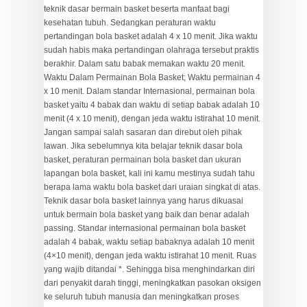
teknik dasar bermain basket beserta manfaat bagi
kesehatan tubuh. Sedangkan peraturan waktu
pertandingan bola basket adalah 4 x 10 menit. Jika waktu
sudah habis maka pertandingan olahraga tersebut praktis
berakhir. Dalam satu babak memakan waktu 20 menit.
Waktu Dalam Permainan Bola Basket; Waktu permainan 4
x 10 menit. Dalam standar Internasional, permainan bola
basket yaitu 4 babak dan waktu di setiap babak adalah 10
menit (4 x 10 menit), dengan jeda waktu istirahat 10 menit.
Jangan sampai salah sasaran dan direbut oleh pihak
lawan. Jika sebelumnya kita belajar teknik dasar bola
basket, peraturan permainan bola basket dan ukuran
lapangan bola basket, kali ini kamu mestinya sudah tahu
berapa lama waktu bola basket dari uraian singkat di atas.
Teknik dasar bola basket lainnya yang harus dikuasai
untuk bermain bola basket yang baik dan benar adalah
passing. Standar internasional permainan bola basket
adalah 4 babak, waktu setiap babaknya adalah 10 menit
(4×10 menit), dengan jeda waktu istirahat 10 menit. Ruas
yang wajib ditandai *. Sehingga bisa menghindarkan diri
dari penyakit darah tinggi, meningkatkan pasokan oksigen
ke seluruh tubuh manusia dan meningkatkan proses