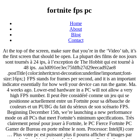
fortnite fps pc
Home
About
Blog
Contact
At the top of the screen, make sure that you’re in the ‘Video’ tab, it’s the first screen that should be open. La plupart des films de nos jours sont tournés à 24 ips, à l’exception de The Hobbit qui est tourné à 48 ips. .ua3d091ee3ec75fdfb27d29eecad92ae8 .postTitle{color:inherit;text-decoration:underline!important;font-size:16px;} FPS stands for frames per second, and it is an important indicator essentially for how well your device can run the game. Ma. 4 weeks ago. Lower-end hardware in a PC will not allow a very high FPS number. Il peut être considéré comme un jeu qui se positionne actuellement entre un Fortnite pour sa débauche de couleurs et un PUBG du fait du sérieux de son scénario FPS. Beginning December 15th, we’re launching a new performance mode on all PCs that meet Fortnite’s minimum specifications. Très clairement pensé pour jouer à Fortnite, le PC Fierce Fortnite PC Gamer de Bureau en porte même le nom. Processor: Intel(R) core … Plus votre pc est puissant plus il pourra afficher d’images par seconde. Our objective is to build an accurate Fortnite frame rate chart that lets PC gamers select from any Nvidia or AMD graphics card series. Enabling this mode can see your Fortnite framerate jump from 24 to 61 fps! At its core is a 4 core AMD Ryzen 3 2200 processor that allows it to run these gaming titles with relative ease. Macie3. You can read the post: Frames Per Second: How to Increase FPS Windows 10 [2020 Updated] to know more detailed instructions. What is the max FPS on Fortnite PC? The pc game booster, have helped my pc increase it's fps.It's a good product that helps you with keeping your drivers updated and gives you tips and tricks about how you can improve your gaming experience. Need Help? Right Now if you have a Decent Gaming PC with a Decent DDR5 GPU, you should Expect the Game to Run at 60 FPS as long as your Settings are not on Epic Graphics Settings. Problème FPS Fortnite:BR pc [Résolu/Fermé] Signaler. AMD Ryzen 9 5900X: un processeur Zen 3 12 Core/24 Thread à 5 GHz ! .ua3d091ee3ec75fdfb27d29eecad92ae8 .ctaText{font-weight:bold;color:#8E44AD;text-decoration:none;font-size:16px;} 3. Et donc l'affichage du jeu ralenti à cause des baisses de performances dans les jeux. Avant de vous parler des 120 FPS sur consoles next-gen, découvrons les changements apportés sur PC. .ua3d091ee3ec75fdfb27d29eecad92ae8{padding:0px;margin:0;padding-top:1em!important;padding-bottom:1em!important;width:100%;display:block;font-weight:bold;background-color:inherit;border:0!important;border-left:4px solid #9B59B6!important;box-shadow:0 1px 2px rgba(0, 0, 0, 0.17);-moz-box-shadow:0 1px 2px rgba(0, 0, 0, 0.17);-o-box-shadow:0 1px 2px rgba(0, 0, 0, 0.17);-webkit-box-shadow:0 1px 2px rgba(0, 0, 0, 0.17);text-decoration:none;} well here is my specs what do you think i can do. There are many ways to increase FPS in Fortnite. You have to lower those settings to increase the Fortnite FPS. 'Fortnite' performance mode brings 60 fps gameplay to more PCs Another new option lets you opt out of downloading high-resolution textures to save space. Open Fortnite on your computer, and once the game loads, choose a game mode to proceed, by tapping on ‘Play’ corresponding to the game mode. Vous obtiendrez un résultat proche de ce que vous pouvez avoir sur consoles, autrement dit beaucoup avec peu de matériel. Accéder à la page Paramètres dans Fortnite, que ce soit sur PC, Xbox ou PlayStation, est assez simple. (adsbygoogle=window.adsbygoogle||[]).push({}); Asus dévoile sa carte graphique GeForce RTX 3060 ROG STRIX, Les 3 écrans PC HDMI 2.1 ASUS dévoilés (XG43UQ PG32UQ VG28UQL1A), Peu de stock en GPU NVIDIA RTX 3000 et AMD RX 6000 jusqu’à la fin du premier trimestre 2021, MSI RTX 3080 & 3090 Sea Hawk watercoolées dévoilées par la marque, Cyberpunk 2077: Gagner en FPS, quels réglages graphiques choisir ? How to Increase FPS in Fortnite in 2020 on a Weak PC or Notebook Kamran Sharief, 11 months ago 0 . Publié le 15 décembre 2020 Télécharger le pilote NVIDIA GeForce 456.71 WHQL, les nouveautés ! We hope these solutions have helped you fix the Fortnite freezing issue on PC. Open Fortnite on your computer, and once the game loads, choose a game mode to proceed, by tapping on ‘Play’ corresponding to the game mode. Best Gaming PC for Fortnite – The Ultimate Guide . Télécharger des FPS pour PC gratuitement. Igor Bonifacic , @igorbonifacic Retrouvez l'emplacement de toutes les pièces d'XP cachées sur la carte de Fortnite pour la saison 5 du chapitre 2. 2018 à 15:29. Fortnite’s new performance modes can double FPS and cut install size nearly in half. Le premier exemple est sous un processeur Intel i5-8265U avec 8 Go de RAM et iGPU UHD 620 et bien qu’il ne soit pas spécifié en tant que tel, nous comprenons qu’un SSD SATA est également de la partie. Boosting frames per second in Fortnite. Any newer gaming computer over $700 should be able to run Fortnite at high FPS without any problems. Les développeurs d’Epic Games se sont concentrés sur la majorité des configurations sur lesquelles fonctionnent le jeu, de sorte que les performances soient grandement améliorées et moins limitées par les limitations du matériel lui-même. En graphismes réglés sur “Faible”, il est tout à fait possible de jouer en plus de 160 fps, rien que ça. It’s 240 FPS. Get New Fps Boost Pack Fortnite Chapter 2 Battle Royale / FPS increase guide, New Improvements / Fortnite Season 11 FPS Update ️ better fps, boost fps fix stutter and increase frames. Les FPS sont le nombre d’images affiché par seconde. AMD RX 6000 (RDNA2) & Ryzen 4000 (Zen 3), les dates de…, Intel: voici les processeurs Marvel’s Avengers Collector Edition…, Cyberpunk 2077: Gagner en FPS, quels réglages graphiques choisir ?…, [VALORANT] Gagner en FPS, skill et performances, les meilleurs…, [Borderlands GOTY Enhanced fixes] Corriger les crashs, freezes, FPS…. My fps is capped at exactly 30 in fortnite. Cyberpower - Unleash The Power Forum Load Config. 3. Secretarynadia. This is the most direct and effective way to raise your FPS, but unfortunately, it’s also the most expensive. .ua3d091ee3ec75fdfb27d29eecad92ae8:hover .postTitle{text-decoration:underline!important;}À lire : L'Intel Core i9-10900F battu par l'AMD Ryzen 9 4900HS... mobileRetrouvez nos guides d'optimisations dont : .ua3d091ee3ec75fdfb27d29eecad92ae8{transition:background-color 250ms;webkit-transition:background-color 250ms;opacity:1;transition:opacity 250ms;webkit-transition:opacity 250ms;} If you are playing the game on high graphics settings, then your PC hardware won’t be able to comply with it. Ce mode permettra à Fortnite de fonctionner mieux que jamais et de maintenir un taux de FPS beaucoup plus élevé, permettant d’accorder au joueur un avantage concurrentiel qu’il n’avait pas auparavant. I can totally recommend it! Download New FPS Boost Pack Fortnite Chapter 2 Get more FPS & performance Fix stutter and increase frames. Cliquez sur les trois points en dessous de l'image de Fortnite. Télécharger le pilote AMD Radeon Adrenalin 2020 20.9.2, les nouveautés…. Fortnite limite vos FPS par défaut, passez le taux de rafraîchissement max en "illimité" lorsque vous effectuez vos tests (voir page 2). Selon le studio de développement, ce mode de performance est activable pour la plupart des joueurs et ne sera pris en charge pour le moment qu’en Battle Royale et modes créatifs. The players who are playing the game on older specs Pcs will have a new option to play the game in a performance mode which boosts PC FPS. How well can you run Fortnite @ 720p, 1080p or 1440p on low, medium, high or max … En contrepartie, la qualité visuelle est réduite. Etant donné le peu de précision donné dans les configurations minimale et recommandée. The viability of Fortnite depends almost directly on the FPS, which gives your computer in the game. You must set the graphics settings to lower so that your PC … From inside of Fortnite, head to the settings area. Comme prévu, ce mode Performance est entièrement configurable et désactivable, mais il faudra ensuite redémarrer le jeu pour que les modifications prennent effet. Macie3. Nous vous expliquons comment récupérer la tenue. D’avantages de FPS sur Fortnite pour les joueurs qui ont un PC moins puissant Les développeurs d’Epic Games se sont concentrés sur la majorité des configurations sur lesquelles fonctionnent le jeu, de sorte que les performances soient grandement améliorées et moins limitées par les limitations du matériel lui-même. Télécharger le pilote AMD Radeon Adrenalin 2020 20.9.1. I'm pretty sure they capped it to your screen refresh rate, which means if your monitor is 60Hz, then your FPS would be at 60, for example, my refresh rate is 75Hz and my FPS is capped at 75 FPS (Fortnite). Do this by clicking the cog icon in the top right corner of the screen, located under the menu button. However, there is an Issue with the Current Versions of Fortnite, the Insane FPS Drops. Simple steps to improve your FPS and give you the edge. Playing Fortnite with improper game settings can also cause internet and FPS lags. Voici ce que donne le mode performance en vidéo : Si votre configuration le nécessite, avez-vous déjà essayé ce mode ? well here is my specs what do you think i can do. Se. Ne manquez pas de découvrir toute l’étendue de notre offre à prix cassé. By far the easiest and most effective way of increasing your FPS in Fortnite is buying a new more powerful PC or upgrading the one you have. Quel PC pour jouer à Fortnite Fortnite est le jeu compétitif par exemple ou chaque détail compte. Ouvrez les portes du plus beau magasin du Web ! Fortnite performance mode delivers twice the FPS on low-end PC builds. A new Fortnite "Performance Mode" is coming to PC with an Alpha test, giving players with older PCs a chance to get some better FPS with one of the world's most popular Battle Royale games. Un peu plus cher que la moyenne, il est néanmoins équipé d’une carte graphique GeForce GTX 1660, qui va permettre de profi